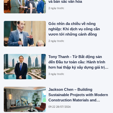
và bản sắc văn hóa
2 ngày trước
Góc nhìn đa chiều về nông
nghiệp: Khi dịch vụ công cần
vươn tới những cánh đồng
2 ngày trước
Tony Thanh - Từ Bất động sản
đến Đầu tư toàn cầu: Hành trình
hơn hai thập kỷ xây dựng giá trị
của một doanh nhân Việt tại Úc
3 ngày trước
Jackson Chen – Building
Sustainable Projects with Modern
Construction Materials and
Innovative Container Solutions
09:22 28/07/2026