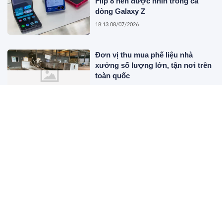
Flip 8 nên được nhìn trong cả
dòng Galaxy Z
18:13 08/07/2026
Đơn vị thu mua phế liệu nhà
xưởng số lượng lớn, tận nơi trên
toàn quốc
15:55 06/07/2026
Xúc Tiến Thương Mại Việt Nam –
Campuchia 2026 do Mentor Lê
Hồng Ân và MC Lê Đoàn đồng tổ
chức
09:41 01/07/2026
Màn Sài Gòn – Giải Pháp Chống
Nắng Toàn Diện Cho Không Gian
Trong Nhà Và Ngoài Trời
10:49 26/06/2026