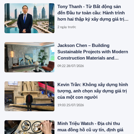
Tony Thanh - Từ Bất động sản
đến Đầu tư toàn cầu: Hành trình
hơn hai thập kỷ xây dựng giá trị
của một doanh nhân Việt tại Úc
2 ngày trước
Jackson Chen – Building
Sustainable Projects with Modern
Construction Materials and
Innovative Container Solutions
09:22 28/07/2026
Kevin Trần: Không xây dựng hình
tượng, anh chọn xây dựng giá trị
của một con người
19:03 25/07/2026
Minh Triệu Watch - Địa chỉ thu
mua đồng hồ cũ uy tín, định giá