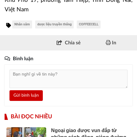
Khu Phố 17, phường Tam Hiệp, Tỉnh Đồng Nai,
Việt Nam
Nhân sâm
dược liệu truyền thống
COFFEECELL
Chia sẻ
In
Bình luận
Gửi bình luận
BÀI ĐỌC NHIỀU
Ngoại giao được vun đắp từ