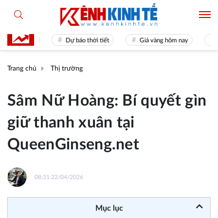
mes 31
Dự báo thời tiết
Giá vàng hôm nay
Hiền t
Trang chủ
Thị trường
Sâm Nữ Hoàng: Bí quyết gìn
giữ thanh xuân tại
QueenGinseng.net
08:31 22/04/2026
Mục lục