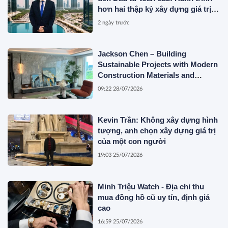
hơn hai thập kỷ xây dựng giá trị
của một doanh nhân Việt tại Úc
2 ngày trước
Jackson Chen – Building
Sustainable Projects with Modern
Construction Materials and
Innovative Container Solutions
09:22 28/07/2026
Kevin Trần: Không xây dựng hình
tượng, anh chọn xây dựng giá trị
của một con người
19:03 25/07/2026
Minh Triệu Watch - Địa chỉ thu
mua đồng hồ cũ uy tín, định giá
cao
16:59 25/07/2026