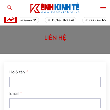
Sea Games 31
Dự báo thời tiết
Giá vàng hôm 
LIÊN HỆ
Họ & tên
*
Email
*