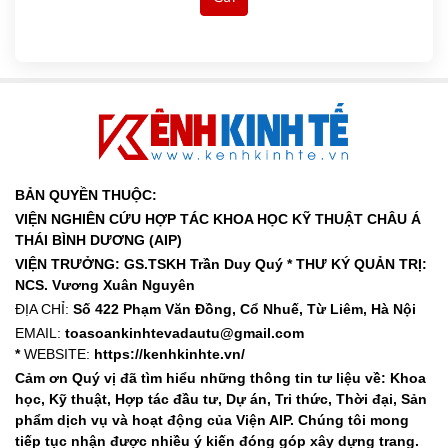
BẢN QUYỀN THUỘC:
VIỆN NGHIÊN CỨU HỢP TÁC KHOA HỌC KỸ THUẬT CHÂU Á
THÁI BÌNH DƯƠNG (AIP)
VIỆN TRƯỞNG: GS.TSKH Trần Duy Quý *
THƯ KÝ QUẢN TRỊ:
NCS. Vương Xuân Nguyên
ĐỊA CHỈ:
Số 422 Phạm Văn Đồng, Cổ Nhuế, Từ Liêm, Hà Nội
EMAIL:
toasoankinhtevadautu@gmail.com
*
WEBSITE:
https://kenhkinhte.vn/
Cảm ơn Quý vị đã tìm hiểu những thông tin tư liệu về: Khoa
học, Kỹ thuật, Hợp tác đầu tư, Dự án, Tri thức, Thời đại, Sản
phẩm dịch vụ và hoạt động của Viện AIP. Chúng tôi mong
tiếp tục nhận được nhiều ý kiến đóng góp xây dựng trang.