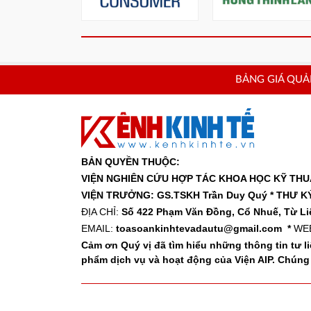
BẢNG GIÁ QU
BẢN QUYỀN THUỘC:
VIỆN NGHIÊN CỨU HỢP TÁC KHOA HỌC KỸ THUẬ
VIỆN TRƯỞNG: GS.TSKH Trần Duy Quý *
THƯ KÝ
ĐỊA CHỈ:
Số 422 Phạm Văn Đồng, Cổ Nhuế, Từ Li
EMAIL:
toasoankinhtevadautu@gmail.com *
WEB
Cảm ơn Quý vị đã tìm hiểu những thông tin tư liệ
phẩm dịch vụ và hoạt động của Viện AIP. Chúng