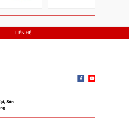
LIÊN HỆ
ại, Sản
ang.