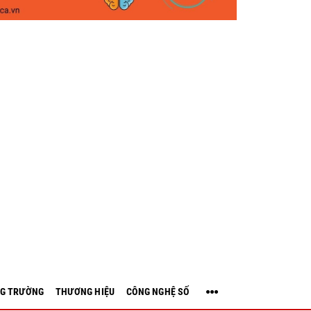
G TRƯỜNG
THƯƠNG HIỆU
CÔNG NGHỆ SỐ