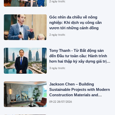
2 ngày trước
Góc nhìn đa chiều về nông
nghiệp: Khi dịch vụ công cần
vươn tới những cánh đồng
2 ngày trước
Tony Thanh - Từ Bất động sản
đến Đầu tư toàn cầu: Hành trình
hơn hai thập kỷ xây dựng giá trị
của một doanh nhân Việt tại Úc
3 ngày trước
Jackson Chen – Building
Sustainable Projects with Modern
Construction Materials and
Innovative Container Solutions
09:22 28/07/2026