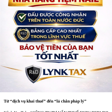
Từ “dịch vụ khai thuế” đến “lá chắn pháp lý”