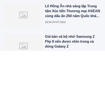
Lê Hồng Ân nhà sáng lập Trung
tâm Xúc tiến Thương mại ASEAN
cùng dấu ấn 250 năm Quốc khánh
Hoa Kỳ
20:58 09/07/2026
Giá bán và bộ nhớ Samsung Z
Flip 8 nên được nhìn trong cả
dòng Galaxy Z
18:13 08/07/2026
Đơn vị thu mua phế liệu nhà
xưởng số lượng lớn, tận nơi trên
toàn quốc
15:55 06/07/2026
Xúc Tiến Thương Mại Việt Nam –
Campuchia 2026 do Mentor Lê