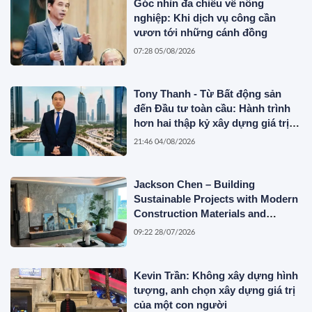
Góc nhìn đa chiều về nông
nghiệp: Khi dịch vụ công cần
vươn tới những cánh đồng
07:28 05/08/2026
Tony Thanh - Từ Bất động sản
đến Đầu tư toàn cầu: Hành trình
hơn hai thập kỷ xây dựng giá trị
của một doanh nhân Việt tại Úc
21:46 04/08/2026
Jackson Chen – Building
Sustainable Projects with Modern
Construction Materials and
Innovative Container Solutions
09:22 28/07/2026
Kevin Trần: Không xây dựng hình
tượng, anh chọn xây dựng giá trị
của một con người