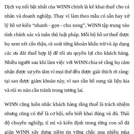
Dịch vụ nổi bật nhất của WINN chính là kê khai thuế cho cá
nhân và doanh nghiệp. Thay vì làm theo mẫu có sẵn hay xử
lý hồ sơ kiểu “nhanh - gọn - cho xong”, WINN tập trung vào
tính chính xác và tuân thủ luật pháp. Mỗi bộ hồ sơ thuế được
họ xem xét cẩn thận, rà soát từng khoản khấu trừ và áp dụng
các ưu đãi thuế hợp lệ để tối ưu quyền lợi cho khách hàng.
Nhiều người sau khi làm việc với WINN chia sẻ rằng họ cảm
nhận được sự yên tâm vì mọi thứ đều được giải thích rõ ràng:
tại sao được giảm khoản này, vì sao cần bổ sung tài liệu kia
và rủi ro nào cần tránh trong tương lai.
WINN cũng luôn nhắc khách hàng rằng thuế là trách nhiệm
nhưng cũng có thể là cơ hội, nếu biết khai đúng và đủ. Thái
độ chuyên nghiệp, tỉ mỉ và kiên định trong từng con số đã
giúp WINN xây dựng niềm tin vững chắc qua nhiều mùa