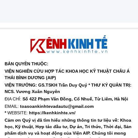
BẢN QUYỀN THUỘC:
VIỆN NGHIÊN CỨU HỢP TÁC KHOA HỌC KỸ THUẬT CHÂU Á
THÁI BÌNH DƯƠNG (AIP)
VIỆN TRƯỞNG: GS.TSKH Trần Duy Quý *
THƯ KÝ QUẢN TRỊ:
NCS. Vương Xuân Nguyên
ĐỊA CHỈ:
Số 422 Phạm Văn Đồng, Cổ Nhuế, Từ Liêm, Hà Nội
EMAIL:
toasoankinhtevadautu@gmail.com
*
WEBSITE:
https://kenhkinhte.vn/
Cảm ơn Quý vị đã tìm hiểu những thông tin tư liệu về: Khoa
học, Kỹ thuật, Hợp tác đầu tư, Dự án, Tri thức, Thời đại, Sản
phẩm dịch vụ và hoạt động của Viện AIP. Chúng tôi mong