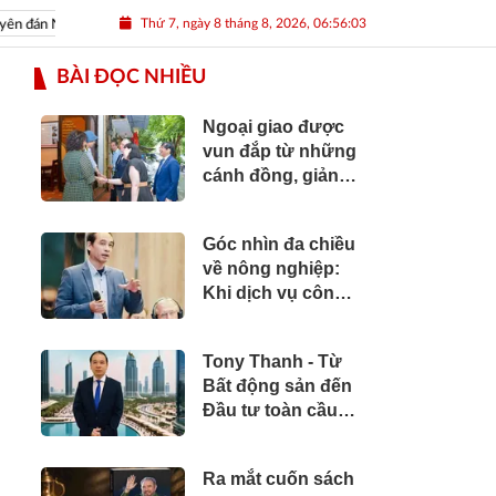
Thứ 7, ngày 8 tháng 8, 2026, 06:56:04
đán Nhâm Dần 2022
Nguồn nhân lực Việt
BÀI ĐỌC NHIỀU
Ngoại giao được
vun đắp từ những
cánh đồng, giảng
đường và bản sắc
văn hóa
Góc nhìn đa chiều
về nông nghiệp:
Khi dịch vụ công
cần vươn tới
những cánh đồng
Tony Thanh - Từ
Bất động sản đến
Đầu tư toàn cầu:
Hành trình hơn hai
thập kỷ xây dựng
Ra mắt cuốn sách
giá trị của một