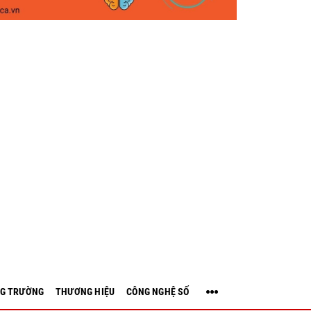
G TRƯỜNG
THƯƠNG HIỆU
CÔNG NGHỆ SỐ