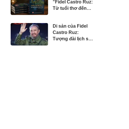
“Fidel Castro Ruz:
doanh nhân Việt
Từ tuổi thơ đến
tại Úc
huyền thoại”
Di sản của Fidel
Castro Ruz:
Tượng đài lịch sử,
tư tưởng nhân
văn và khát vọng
vĩnh hằng