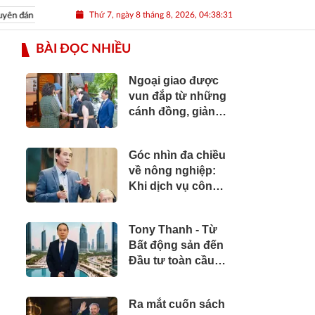
Thứ 7, ngày 8 tháng 8, 2026, 04:38:32
án Nhâm Dần 2022
Nguồn nhân lực Việt
BÀI ĐỌC NHIỀU
Ngoại giao được
vun đắp từ những
cánh đồng, giảng
đường và bản sắc
văn hóa
Góc nhìn đa chiều
về nông nghiệp:
Khi dịch vụ công
cần vươn tới
những cánh đồng
Tony Thanh - Từ
Bất động sản đến
Đầu tư toàn cầu:
Hành trình hơn hai
thập kỷ xây dựng
Ra mắt cuốn sách
giá trị của một