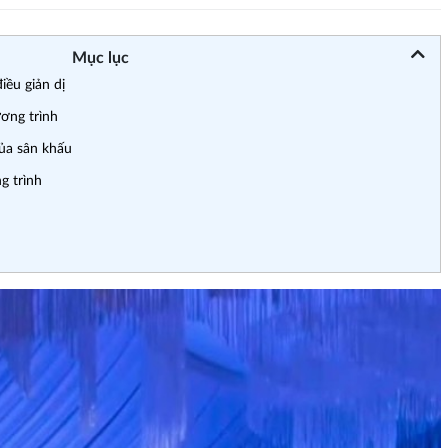
Mục lục
ều giản dị
ơng trình
ủa sân khấu
g trình