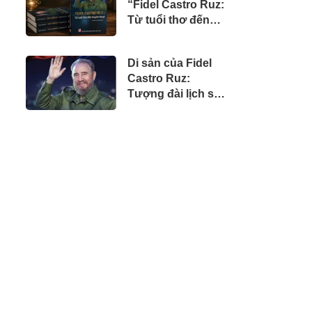
“Fidel Castro Ruz:
doanh nhân Việt
Từ tuổi thơ đến
tại Úc
huyền thoại”
Di sản của Fidel
Castro Ruz:
Tượng đài lịch sử,
tư tưởng nhân
văn và khát vọng
vĩnh hằng