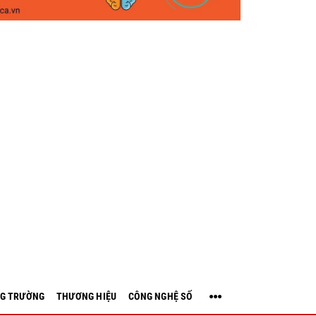
G TRƯỜNG
THƯƠNG HIỆU
CÔNG NGHỆ SỐ