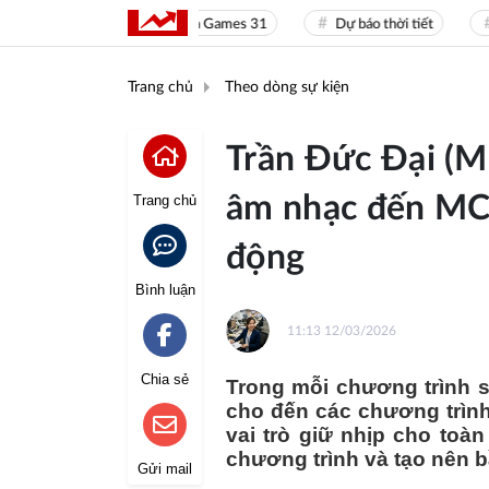
Sea Games 31
Dự báo thời tiết
Giá 
Trang chủ
Theo dòng sự kiện
Trần Đức Đại (M
âm nhạc đến MC,
Trang chủ
động
Bình luận
11:13 12/03/2026
Chia sẻ
Trong mỗi chương trình sự
cho đến các chương trìn
vai trò giữ nhịp cho toà
chương trình và tạo nên b
Gửi mail