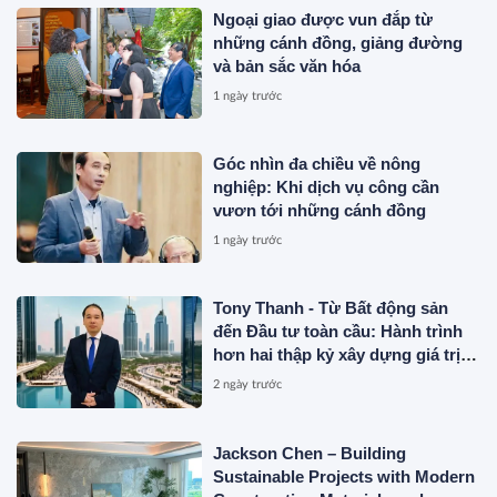
Ngoại giao được vun đắp từ
những cánh đồng, giảng đường
và bản sắc văn hóa
1 ngày trước
Góc nhìn đa chiều về nông
nghiệp: Khi dịch vụ công cần
vươn tới những cánh đồng
1 ngày trước
Tony Thanh - Từ Bất động sản
đến Đầu tư toàn cầu: Hành trình
hơn hai thập kỷ xây dựng giá trị
của một doanh nhân Việt tại Úc
2 ngày trước
Jackson Chen – Building
Sustainable Projects with Modern