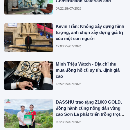
Construction Materials and
Innovative Container Solutions
09:22 28/07/2026
Kevin Trần: Không xây dựng hình
tượng, anh chọn xây dựng giá trị
của một con người
19:03 25/07/2026
Minh Triệu Watch - Địa chỉ thu
mua đồng hồ cũ uy tín, định giá
cao
16:59 25/07/2026
DASSHU trao tặng Z1000 GOLD,
đồng hành cùng nông dân vùng
cao Sơn La phát triển trồng trọt
bền vững
10:23 25/07/2026