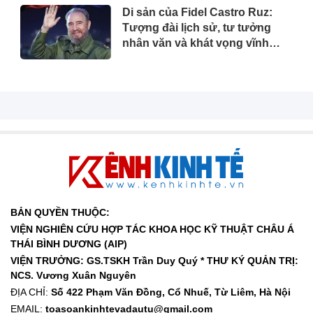
Di sản của Fidel Castro Ruz:
Tượng đài lịch sử, tư tưởng
nhân văn và khát vọng vĩnh
hằng
BẢN QUYỀN THUỘC:
VIỆN NGHIÊN CỨU HỢP TÁC KHOA HỌC KỸ THUẬT CHÂU Á
THÁI BÌNH DƯƠNG (AIP)
VIỆN TRƯỞNG: GS.TSKH Trần Duy Quý *
THƯ KÝ QUẢN TRỊ:
NCS. Vương Xuân Nguyên
ĐỊA CHỈ:
Số 422 Phạm Văn Đồng, Cổ Nhuế, Từ Liêm, Hà Nội
EMAIL:
toasoankinhtevadautu@gmail.com