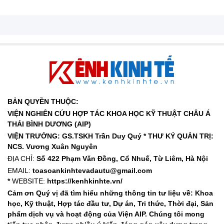
BẢN QUYỀN THUỘC:
VIỆN NGHIÊN CỨU HỢP TÁC KHOA HỌC KỸ THUẬT CHÂU Á
THÁI BÌNH DƯƠNG (AIP)
VIỆN TRƯỞNG: GS.TSKH Trần Duy Quý *
THƯ KÝ QUẢN TRỊ:
NCS. Vương Xuân Nguyên
ĐỊA CHỈ:
Số 422 Phạm Văn Đồng, Cổ Nhuế, Từ Liêm, Hà Nội
EMAIL:
toasoankinhtevadautu@gmail.com
*
WEBSITE:
https://kenhkinhte.vn/
Cảm ơn Quý vị đã tìm hiểu những thông tin tư liệu về: Khoa
học, Kỹ thuật, Hợp tác đầu tư, Dự án, Tri thức, Thời đại, Sản
phẩm dịch vụ và hoạt động của Viện AIP. Chúng tôi mong