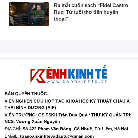
Ra mắt cuốn sách “Fidel Castro
Ruz: Từ tuổi thơ đến huyền
thoại”
BẢN QUYỀN THUỘC:
VIỆN NGHIÊN CỨU HỢP TÁC KHOA HỌC KỸ THUẬT CHÂU Á
THÁI BÌNH DƯƠNG (AIP)
VIỆN TRƯỞNG: GS.TSKH Trần Duy Quý *
THƯ KÝ QUẢN TRỊ:
NCS. Vương Xuân Nguyên
ĐỊA CHỈ:
Số 422 Phạm Văn Đồng, Cổ Nhuế, Từ Liêm, Hà Nội
EMAIL:
toasoankinhtevadautu@gmail.com