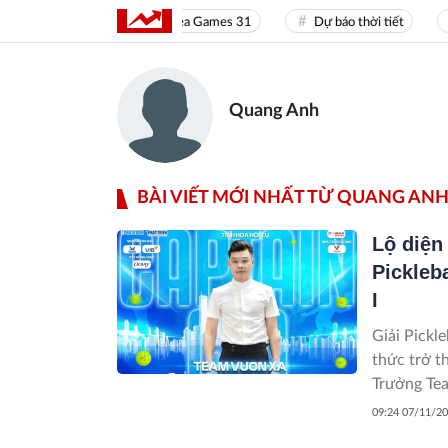
Sea Games 31
Dự báo thời tiết
Quang Anh
BÀI VIẾT MỚI NHẤT TỪ QUANG AN
Lộ diện
Pickleb
I
Giải Pickl
thức trở t
Trưởng Tea
sàn đấu th
09:24 07/11/2
uy tín, đẳ