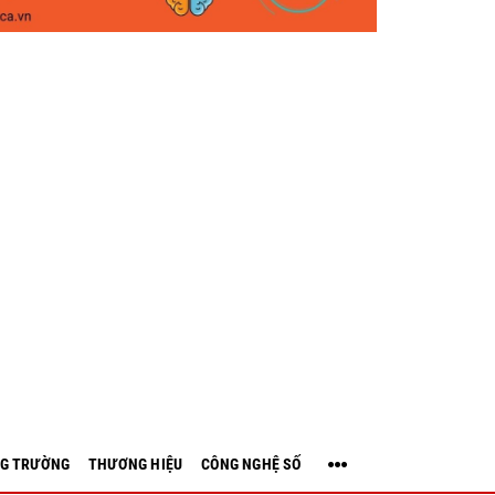
G TRƯỜNG
THƯƠNG HIỆU
CÔNG NGHỆ SỐ