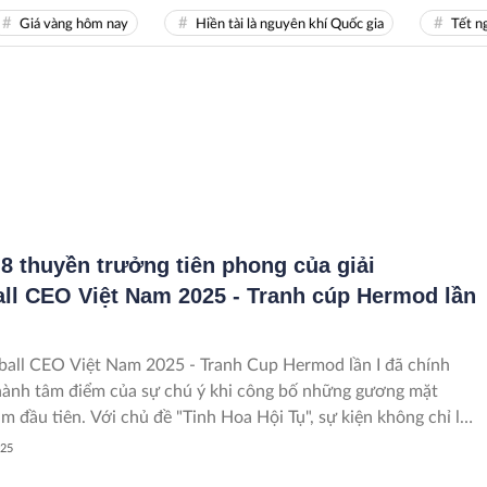
Giá vàng hôm nay
Hiền tài là nguyên khí Quốc gia
Tết ngu
H
 8 thuyền trưởng tiên phong của giải
all CEO Việt Nam 2025 - Tranh cúp Hermod lần
eball CEO Việt Nam 2025 - Tranh Cup Hermod lần I đã chính
hành tâm điểm của sự chú ý khi công bố những gương mặt
m đầu tiên. Với chủ đề "Tinh Hoa Hội Tụ", sự kiện không chỉ là
ể thao mà còn là nơi hội ngộ của những nhân vật "siêu VIP" đầy
025
ng cấp trên mọi mặt trận Văn hóa, Nghệ thuật và Thể thao. 8