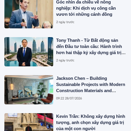
Góc nhìn đa chiều về nông
nghiệp: Khi dịch vụ công cần
vươn tới những cánh đồng
2 ngày trước
Tony Thanh - Từ Bất động sản
đến Đầu tư toàn cầu: Hành trình
hơn hai thập kỷ xây dựng giá trị
của một doanh nhân Việt tại Úc
2 ngày trước
Jackson Chen – Building
Sustainable Projects with Modern
Construction Materials and
Innovative Container Solutions
09:22 28/07/2026
Kevin Trần: Không xây dựng hình
tượng, anh chọn xây dựng giá trị
của một con người