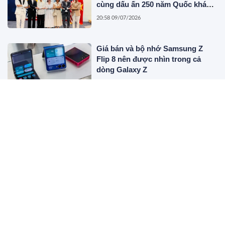
cùng dấu ấn 250 năm Quốc khánh
Hoa Kỳ
20:58 09/07/2026
Giá bán và bộ nhớ Samsung Z
Flip 8 nên được nhìn trong cả
dòng Galaxy Z
18:13 08/07/2026
Đơn vị thu mua phế liệu nhà
xưởng số lượng lớn, tận nơi trên
toàn quốc
15:55 06/07/2026
Xúc Tiến Thương Mại Việt Nam –
Campuchia 2026 do Mentor Lê
Hồng Ân và MC Lê Đoàn đồng tổ
chức
09:41 01/07/2026