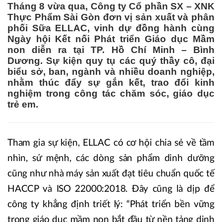
Tháng 8 vừa qua, Công ty Cổ phần SX – XNK
Thực Phẩm Sài Gòn đơn vị sản xuất và phân
phối Sữa ELLAC, vinh dự đồng hành cùng
Ngày hội Kết nối Phát triển Giáo dục Mầm
non diễn ra tại TP. Hồ Chí Minh – Bình
Dương. Sự kiện quy tụ các quý thầy cô, đại
biểu sở, ban, ngành và nhiều doanh nghiệp,
nhằm thúc đẩy sự gắn kết, trao đổi kinh
nghiệm trong công tác chăm sóc, giáo dục
trẻ em.
Tham gia sự kiện, ELLAC có cơ hội chia sẻ về tầm
nhìn, sứ mệnh, các dòng sản phẩm dinh dưỡng
cũng như nhà máy sản xuất đạt tiêu chuẩn quốc tế
HACCP và ISO 22000:2018. Đây cũng là dịp để
công ty khẳng định triết lý: “Phát triển bền vững
trong giáo dục mầm non bắt đầu từ nền tảng dinh