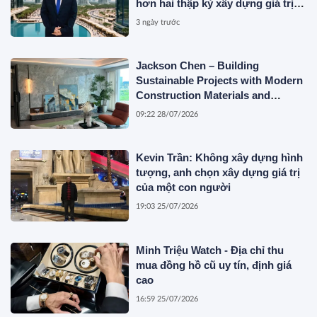
hơn hai thập kỷ xây dựng giá trị
của một doanh nhân Việt tại Úc
3 ngày trước
Jackson Chen – Building
Sustainable Projects with Modern
Construction Materials and
Innovative Container Solutions
09:22 28/07/2026
Kevin Trần: Không xây dựng hình
tượng, anh chọn xây dựng giá trị
của một con người
19:03 25/07/2026
Minh Triệu Watch - Địa chỉ thu
mua đồng hồ cũ uy tín, định giá
cao
16:59 25/07/2026