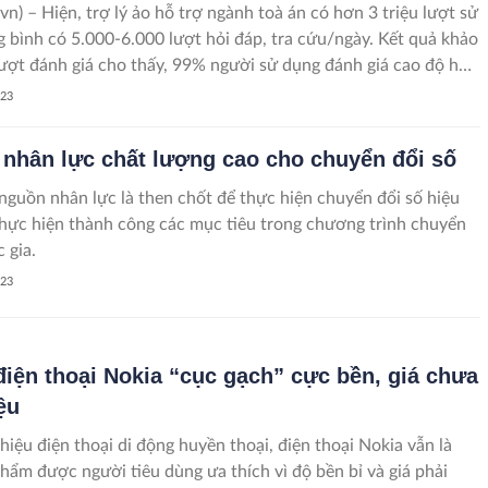
vn) – Hiện, trợ lý ảo hỗ trợ ngành toà án có hơn 3 triệu lượt sử
g bình có 5.000-6.000 lượt hỏi đáp, tra cứu/ngày. Kết quả khảo
lượt đánh giá cho thấy, 99% người sử dụng đánh giá cao độ hữu
n phẩm. Tỉ lệ người sử dụng chưa hài lòng chiếm 5,22%.
023
 nhân lực chất lượng cao cho chuyển đổi số
 nguồn nhân lực là then chốt để thực hiện chuyển đổi số hiệu
thực hiện thành công các mục tiêu trong chương trình chuyển
 gia.
023
iện thoại Nokia “cục gạch” cực bền, giá chưa
iệu
hiệu điện thoại di động huyền thoại, điện thoại Nokia vẫn là
hẩm được người tiêu dùng ưa thích vì độ bền bỉ và giá phải