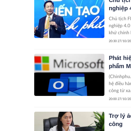
nghiệp 4
Chủ tịch F
nghiệp 4.0
khứ chính l
20:30 27/10/2
Phát hi
phẩm Mi
(Chinhphu.
hệ điều hà
công từ xa
20:00 27/10/2
Trợ lý 
công