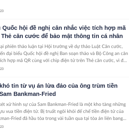
023
u Quốc hội đề nghị cân nhắc việc tích hợp mã
 Thẻ căn cước để bảo mật thông tin cá nhân
tại phiên thảo luận tại Hội trường về dự thảo Luật Căn cước,
iến đại biểu Quốc hội đề nghị Ban soạn thảo và Bộ Công an cân
tích hợp mã QR cùng với chip điện tử trên Thẻ căn cước, vì đây
bảo mật thông tin cá nhân. Bởi mã QR dễ khai thác thông tin, dễ
023
ng tin nếu như người ta muốn khai thác thông tin của mình.
 khó tin từ vụ án lừa đảo của ông trùm tiền
 Sam Bankman-Fried
xét xử hình sự của Sam Bankman-Fried là một kho tàng những
cựu vua tiền điện tử. Bị truất ngôi khỏi đế chế tiền điện tử của
man-Fried đã hầu tòa trong vài tuần qua tại tòa án liên bang
 theo Insider.
023