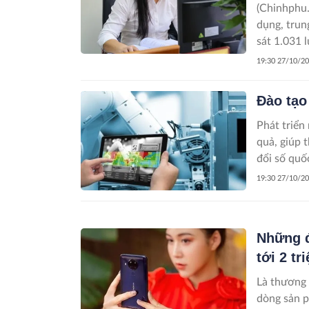
(Chinhphu.
dụng, trun
sát 1.031 
ích của sả
19:30 27/10/2
Đào tạo
Phát triển
quả, giúp 
đổi số quốc
19:30 27/10/2
Những đ
tới 2 tr
Là thương 
dòng sản p