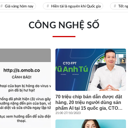
á vàng hôm nay
Hiền tài là nguyên khí Quốc gia
Tết nguyê
CÔNG NGHỆ SỐ
70 triệu chip bán dẫn được đặt
hàng, 20 triệu người dùng sản
phẩm AI tại 15 quốc gia, CTO
FPT Vũ Anh Tú: “Chúng tôi đã
21:00 27/10/2023
chuẩn bị từ hơn 10 năm trước”