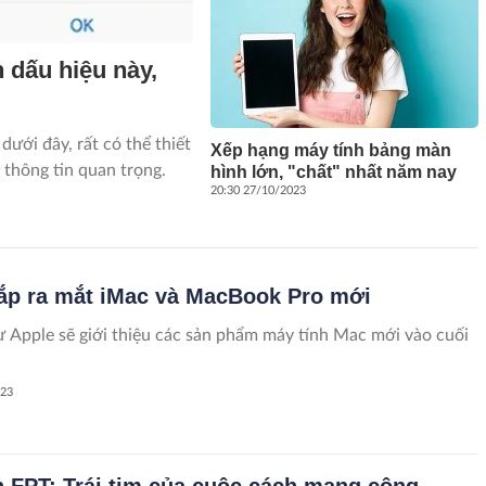
n dấu hiệu này,
ưới đây, rất có thể thiết
Xếp hạng máy tính bảng màn
p thông tin quan trọng.
hình lớn, "chất" nhất năm nay
20:30 27/10/2023
ắp ra mắt iMac và MacBook Pro mới
Apple sẽ giới thiệu các sản phẩm máy tính Mac mới vào cuối
023
h FPT: Trái tim của cuộc cách mạng công