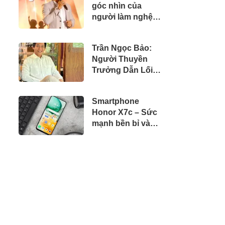
góc nhìn của
người làm nghệ
thuật
Trần Ngọc Bảo:
Người Thuyền
Trưởng Dẫn Lối
Thành Công Kỹ
Thuật Số
Smartphone
Honor X7c – Sức
mạnh bền bỉ và
công nghệ hiện
đại của năm 2024