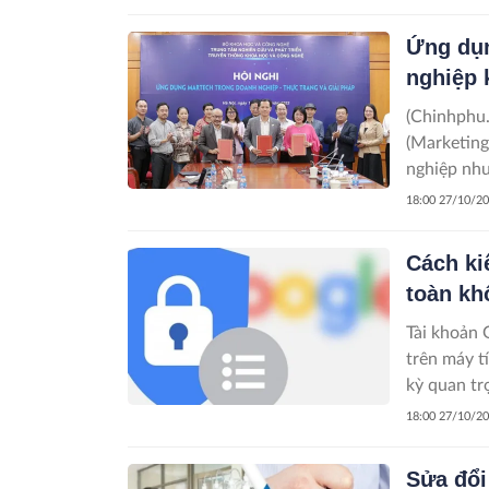
Ứng dụn
nghiệp 
(Chinhphu.
(Marketing
nghiệp như
tối ưu hóa
18:00 27/10/2
Cách ki
toàn kh
Tài khoản 
trên máy t
kỳ quan tr
18:00 27/10/2
Sửa đổi