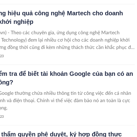
g hiệu quả công nghệ Martech cho doanh
khởi nghiệp
vn) - Theo các chuyên gia, ứng dụng công nghệ Martech
 Technology) đem lại nhiều cơ hội cho các doanh nghiệp khởi
ng đồng thời cũng đi kèm những thách thức cần khắc phục để
 hiệu quả của Martech.
023
ểm tra để biết tài khoản Google của bạn có an
ông?
Google thường chứa nhiều thông tin từ công việc đến cá nhân
ính và điện thoại. Chính vì thế việc đảm bảo nó an toàn là cực
ọng.
023
 thẩm quyền phê duyệt, ký hợp đồng thực