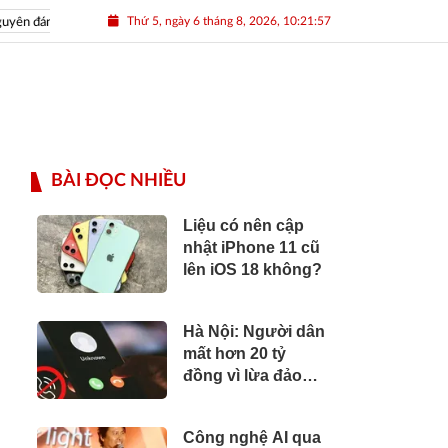
Thứ 5, ngày 6 tháng 8, 2026, 10:21:58
n đán Nhâm Dần 2022
Nguồn nhân lực Việt
BÀI ĐỌC NHIỀU
Liệu có nên cập
nhật iPhone 11 cũ
lên iOS 18 không?
Hà Nội: Người dân
mất hơn 20 tỷ
đồng vì lừa đảo
trực tuyến chỉ
trong nửa tháng
Công nghệ AI qua
đầu năm 2024