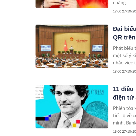
chăng.
19:00 27/10/2
Đại biể
QR trên
Phát biểu 
một số ý k
nhắc việc 
là vấn đề 
19:00 27/10/2
lộ lọt thô
11 điều
điện tử
Phiên tòa 
tiết lộ về 
mình, Bank
Manhattan,
19:00 27/10/2